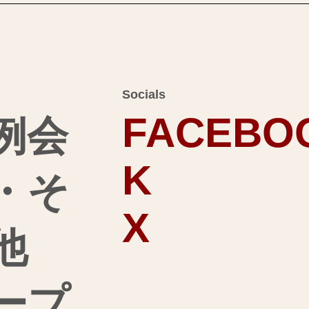
Socials
FACEBO
例会
K
・そ
X
他
ープ