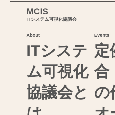
MCIS
ITシステム可視化協議会
About
Events
ITシステ
定
ム可視化
合
協議会と
の
は
オ