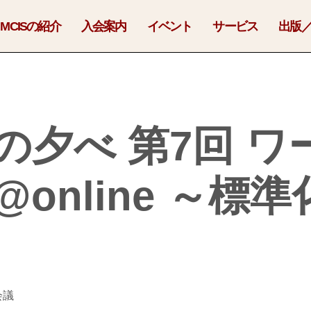
MCISの紹介
入会案内
イベント
サービス
出版
の夕べ 第7回 ワ
online ～標
会議