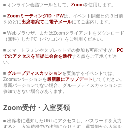
■ オンライン会議ツールとして、
Zoom
を使用します。
■
ZoomミーティングID・PW
は、イベント開催日の３日前
をめどに
出席者宛て
に
電子メール
にてご案内します。
■ Webブラウザ、またはZoomクライアントをダウンロード
（無料）したPC（パソコン）をご利用ください。​
■ スマートフォンやタブレットでの参加も可能ですが、
PC
でのアクセスを前提に会合を進行
する点をご了承くださ
い。
■
グループディスカッション
を実施するイベントでは、
Zoomのバージョンを
最新版にアップデート
してください。
最新バージョンでない場合、グループディスカッションに
参加できない場合があります。
Zoom受付・入室要領
■ 出席者に通知したURLにアクセスし、パスワードを入力
すると、入室待機中の状態になります。運営側から入室を