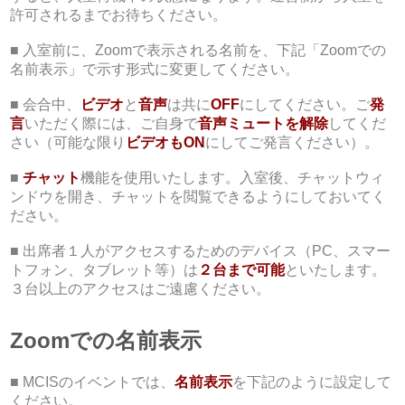
許可されるまでお待ちください。
■ 入室前に、Zoomで表示される名前を、下記「Zoomでの
名前表示」で示す形式に変更してください。
■ 会合中、
ビデオ
と
音声
は共に
OFF
にしてください。ご
発
言
いただく際には、ご自身で
音声ミュートを解除
してくだ
さい（可能な限り
ビデオも
ON
にしてご発言ください）。
■
チャット
機能を使用いたします。入室後、チャットウィ
ンドウを開き、チャットを閲覧できるようにしておいてく
ださい。
■ 出席者１人がアクセスするためのデバイス（PC、スマー
トフォン、タブレット等）は
２台まで可能
といたします。
３台以上のアクセスはご遠慮ください。
Zoomでの名前表示
■ MCISのイベントでは、
名前表示
を下記のように設定して
ください。