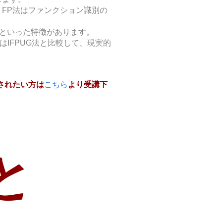
 FP法はファンクション識別の
といった特徴があります。
度はIFPUG法と比較して、現実的
認されたい方は
こちら
より受講下
と