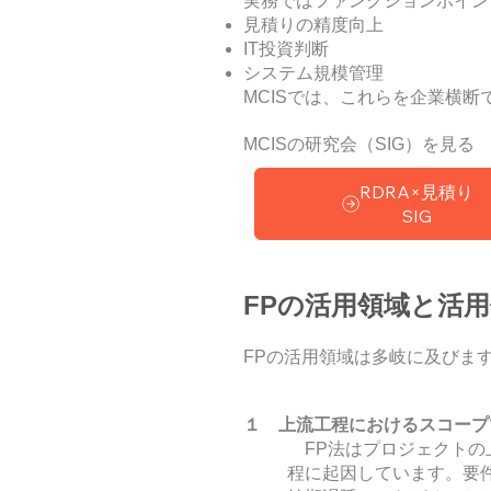
実務ではファンクションポイン
見積りの精度向上
IT投資判断
システム規模管理
MCISでは、これらを企業横断
MCISの研究会（SIG）を見る
RDRA×見積り
SIG
FPの活用領域と活
FPの活用領域は多岐に及びま
１ 上流工程におけるスコープ
FP法はプロジェクトの
程に起因しています。要