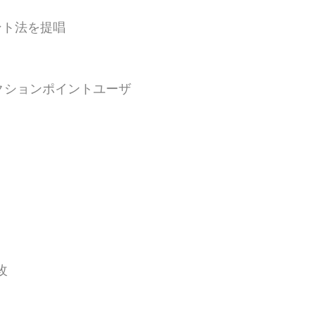
イント法を提唱
ンクションポイントユーザ
改