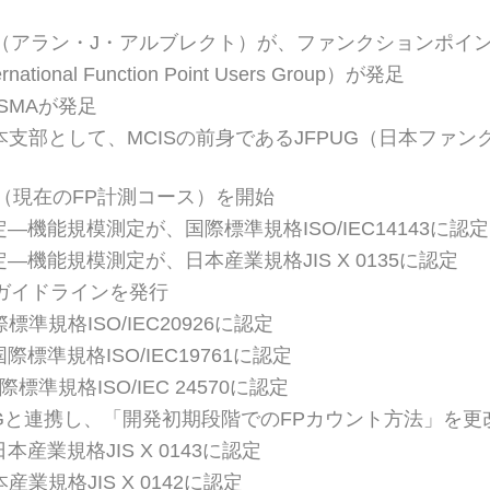
Albrecht（アラン・J・アルブレクト）が、ファンクションポ
ational Function Point Users Group）が発足
SMAが発足
日本支部として、MCISの前身であるJFPUG（日本ファ
会（現在のFP計測コース）を開始
―機能規模測定が、国際標準規格ISO/IEC14143に認定
―機能規模測定が、日本産業規格JIS X 0135に認定
PCガイドラインを発行
標準規格ISO/IEC20926に認定
際標準規格ISO/IEC19761に認定
標準規格ISO/IEC 24570に認定
PUGと連携し、「開発初期段階でのFPカウント方法」を更
本産業規格JIS X 0143に認定
産業規格JIS X 0142に認定